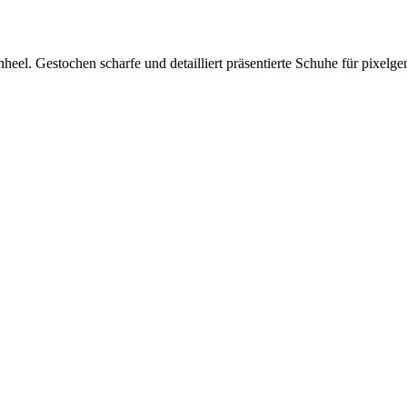
hheel. G
estochen scharfe und detailliert präsentierte Schuhe für pixelg